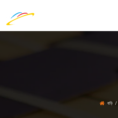
বাড়ি
/