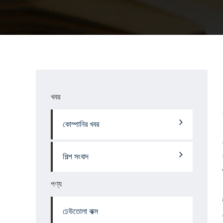
খবর
কোম্পানির খবর
শিল্প সংবাদ
পণ্য
ঢেউতোলা বাক্স