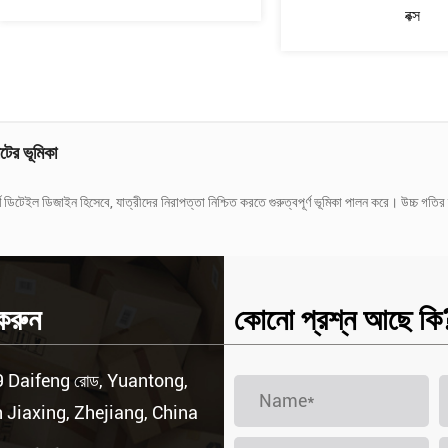
রয়ার বক্স
পেপার ড্রয়ার বক্স
করা হয়?
াটের ভূমিকা
র্ণ ডিটেইল ডিজাইন হিসেবে, যাত্রীদের নিরাপত্তা নিশ্চিত করতে গুরুত্বপূর্ণ ভূমিকা পালন করে। উচ্চ গতি
করুন
কোনো প্রশ্ন আছে কি
্রয়োগ
 Daifeng রোড, Yuantong,
 Jiaxing, Zhejiang, China