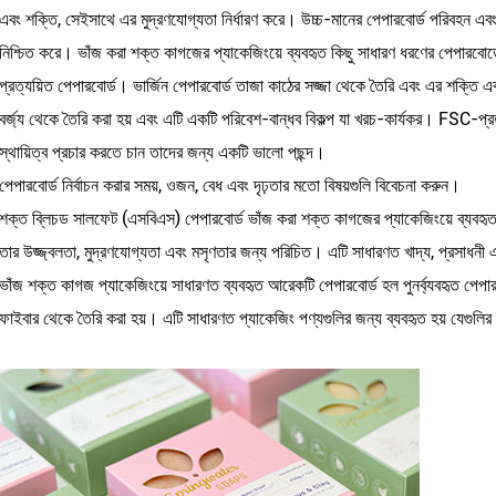
এবং শক্তি, সেইসাথে এর মুদ্রণযোগ্যতা নির্ধারণ করে। উচ্চ-মানের পেপারবোর্ড পরিবহন এব
নিশ্চিত করে। ভাঁজ করা শক্ত কাগজের প্যাকেজিংয়ে ব্যবহৃত কিছু সাধারণ ধরণের পেপারবোর্ডে
প্রত্যয়িত পেপারবোর্ড। ভার্জিন পেপারবোর্ড তাজা কাঠের সজ্জা থেকে তৈরি এবং এর শক্তি এ
বর্জ্য থেকে তৈরি করা হয় এবং এটি একটি পরিবেশ-বান্ধব বিকল্প যা খরচ-কার্যকর। FSC-প্
স্থায়িত্ব প্রচার করতে চান তাদের জন্য একটি ভালো পছন্দ।
পেপারবোর্ড নির্বাচন করার সময়, ওজন, বেধ এবং দৃঢ়তার মতো বিষয়গুলি বিবেচনা করুন।
শক্ত ব্লিচড সালফেট (এসবিএস) পেপারবোর্ড ভাঁজ করা শক্ত কাগজের প্যাকেজিংয়ে ব্যবহৃত
তার উজ্জ্বলতা, মুদ্রণযোগ্যতা এবং মসৃণতার জন্য পরিচিত। এটি সাধারণত খাদ্য, প্রসাধনী এ
ভাঁজ শক্ত কাগজ প্যাকেজিংয়ে সাধারণত ব্যবহৃত আরেকটি পেপারবোর্ড হল পুনর্ব্যবহৃত পেপারবোর
ফাইবার থেকে তৈরি করা হয়। এটি সাধারণত প্যাকেজিং পণ্যগুলির জন্য ব্যবহৃত হয় যেগুলি