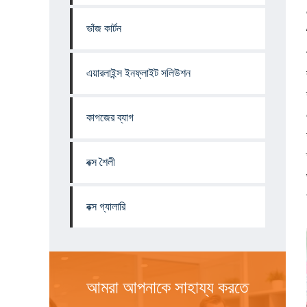
ভাঁজ কার্টন
এয়ারলাইন্স ইনফ্লাইট সলিউশন
কাগজের ব্যাগ
বক্স শৈলী
বক্স গ্যালারি
আমরা আপনাকে সাহায্য করতে