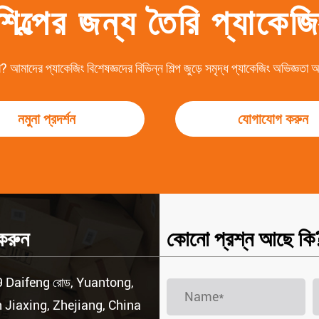
ল্পের জন্য তৈরি প্যাকেজ
? আমাদের প্যাকেজিং বিশেষজ্ঞদের বিভিন্ন শিল্প জুড়ে সমৃদ্ধ প্যাকেজিং অভিজ্ঞতা
নমুনা প্রদর্শন
যোগাযোগ করুন
করুন
কোনো প্রশ্ন আছে কি
 Daifeng রোড, Yuantong,
 Jiaxing, Zhejiang, China