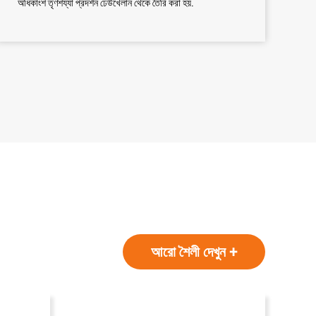
অধিকাংশ তৃণশয্যা প্রদর্শন ঢেউখেলান থেকে তৈরি করা হয়.
আরো শৈলী দেখুন +